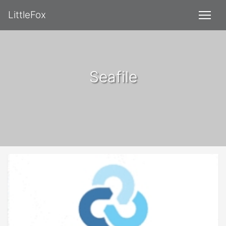
LittleFox
Seafile