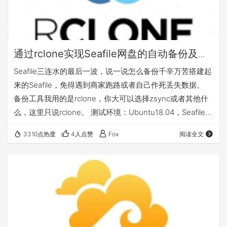
通过rclone实现Seafile网盘的自动备份及恢
复
Seafile三连水的最后一波，说一说怎么备份千辛万苦搭建起
来的Seafile，免得遇到商家跑路或者自己作死丢失数据。
备份工具我用的是rclone，你大可以选择zsync或者其他什
么，这里只说rclone。 测试环境：Ubuntu18.04，Seafile
6.2.5，rclone 1.3.6，备份到Onedrive个人版 获取授权码
3310点热度
4人点赞
Fox
阅读全文
OneDrive授权码必须通过浏览器获取，所以需要一台可以
使用浏览器的电脑，例如Windows10。 在rclone官网下载
rclone客户端：https://rclone.org…