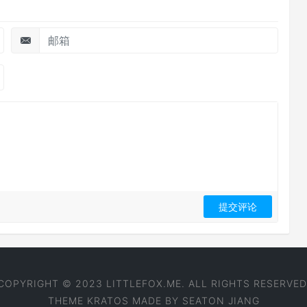
COPYRIGHT © 2023 LITTLEFOX.ME. ALL RIGHTS RESERVED
THEME
KRATOS
MADE BY
SEATON JIANG