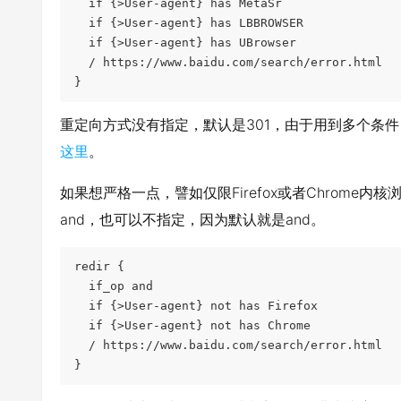
  if {>User-agent} has MetaSr

  if {>User-agent} has LBBROWSER

  if {>User-agent} has UBrowser

  / https://www.baidu.com/search/error.html

}
重定向方式没有指定，默认是301，由于用到多个条件，且
这里
。
如果想严格一点，譬如仅限Firefox或者Chrome内核
and，也可以不指定，因为默认就是and。
redir {

  if_op and

  if {>User-agent} not has Firefox

  if {>User-agent} not has Chrome

  / https://www.baidu.com/search/error.html

}