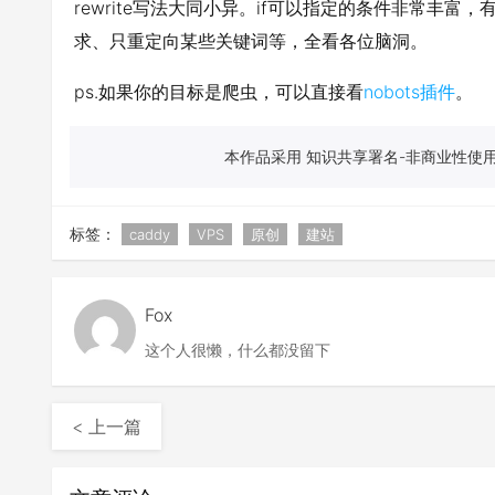
rewrite写法大同小异。if可以指定的条件非常丰富
求、只重定向某些关键词等，全看各位脑洞。
ps.如果你的目标是爬虫，可以直接看
nobots插件
。
本作品采用 知识共享署名-非商业性使用-
标签：
caddy
VPS
原创
建站
Fox
这个人很懒，什么都没留下
< 上一篇