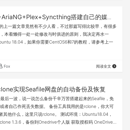
2+AriaNG+Plex+Syncthing搭建自己的媒体
Plex的上一篇文章竟然有不少人看，不过那篇写得比较早，有很多
，本着懒得一处一处修改与时俱进的原则，我决定再水一
untu 18.04，如果你需要CentOS6和7的教程，请参考上一
Fox
阅读全文
clone实现Seafile网盘的自动备份及恢复
连水的最后一波，说一说怎么备份千辛万苦搭建起来的Seafile，免
或者自己作死丢失数据。 备份工具我用的是rclone，你大可
者其他什么，这里只说rclone。 测试环境：Ubuntu18.04，
.5，rclone 1.3.6，备份到Onedrive个人版 获取授权码 OneDrive
浏览器获取，所以需要一台可以使用浏览器的电脑，例如