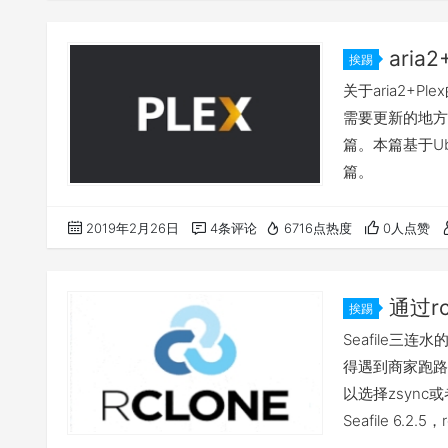
aria
挨踢
中心
关于aria2+
需要更新的地方
篇。本篇基于Ub
篇。
2019年2月26日
4条评论
6716点热度
0人点赞
通过r
挨踢
Seafile三
得遇到商家跑路
以选择zsync或
Seafile 6.2
授权码必须通过