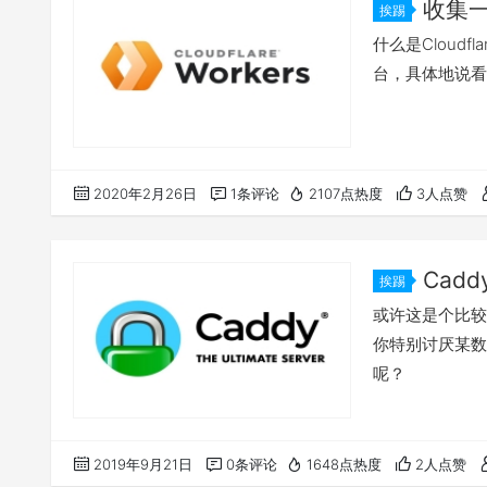
收集一些
挨踢
什么是Cloudfl
台，具体地说看
2020年2月26日
1条评论
2107点热度
3人点赞
Cad
挨踢
或许这是个比较
你特别讨厌某数
呢？
2019年9月21日
0条评论
1648点热度
2人点赞