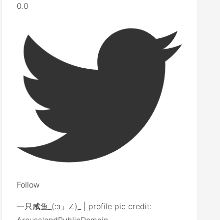
0.0
Follow
一只咸鱼_(:з」∠)_ | profile pic credit: