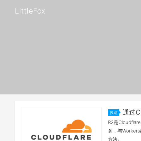
LittleFox
通过C
挨踢
R2是Cloud
务，与Work
方法。