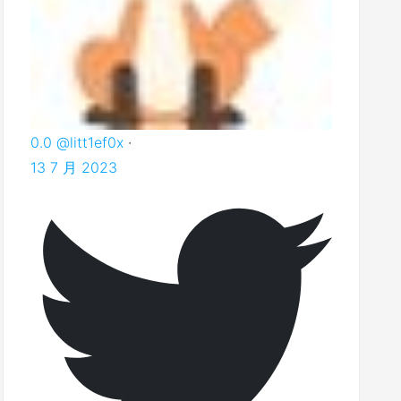
0.0
@litt1ef0x
·
13 7 月 2023