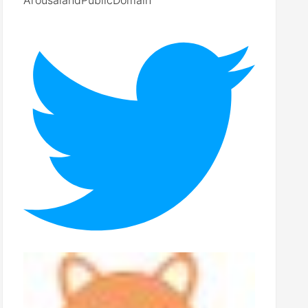
ArousalandPublicDomain